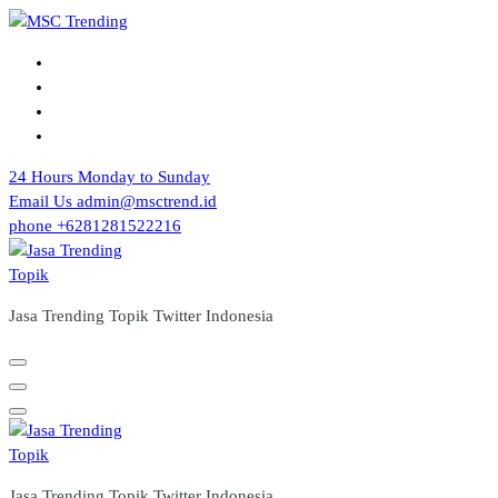
Skip
to
content
24 Hours
Monday to Sunday
Email Us
admin@msctrend.id
phone
+6281281522216
Jasa Trending Topik Twitter Indonesia
Jasa Trending Topik Twitter Indonesia