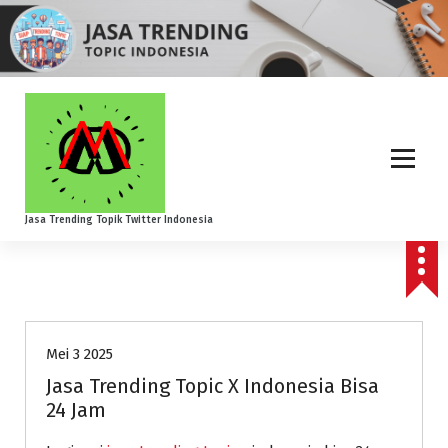
S
k
i
p
t
o
c
o
n
t
Jasa Trending Topik Twitter Indonesia
e
n
t
Layanan Jasa Kami
Mei 3 2025
Jasa Trending Topic X Indonesia Bisa
24 Jam