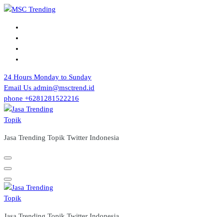
Skip
to
content
24 Hours
Monday to Sunday
Email Us
admin@msctrend.id
phone
+6281281522216
Jasa Trending Topik Twitter Indonesia
Jasa Trending Topik Twitter Indonesia