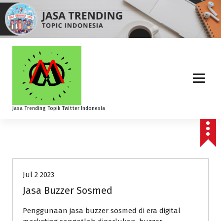
S
k
i
p
t
o
c
o
n
t
Jasa Trending Topik Twitter Indonesia
e
n
t
Layanan Jasa Kami
Jul 2 2023
Jasa Buzzer Sosmed
Penggunaan jasa buzzer sosmed di era digital