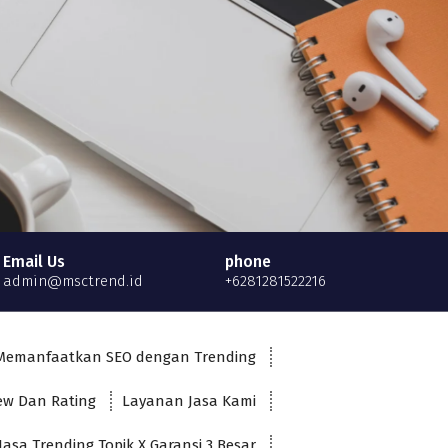
Email Us
phone
admin@msctrend.id
+6281281522216
Memanfaatkan SEO dengan Trending
iew Dan Rating
Layanan Jasa Kami
Jasa Trending Topik X Garansi 3 Besar