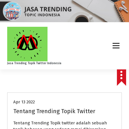
S
k
i
p
t
o
c
o
n
t
Jasa Trending Topik Twitter Indonesia
e
n
t
Layanan Jasa Kami
Apr 13 2022
Tentang Trending Topik Twitter
Tentang Trending Topik twitter adalah sebuah